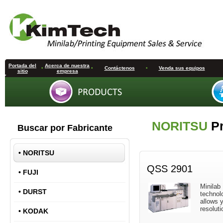
Portada del
Acerca de nuestra
•
•
Contáctenos
•
Venda sus equipos
sitio
empresa
NORITSU
Pr
Buscar por Fabricante
•
NORITSU
QSS 2901
•
FUJI
Minilab
•
DURST
technol
allows 
resoluti
•
KODAK