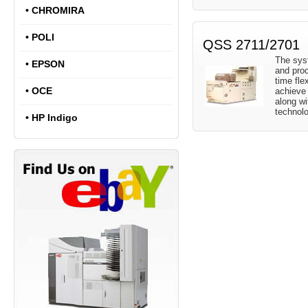
•
CHROMIRA
•
POLI
QSS 2711/2701
The sys
•
EPSON
and pro
time fle
•
OCE
achieve 
along wi
technolo
•
HP Indigo