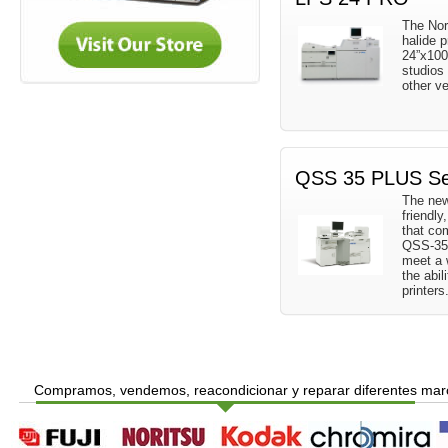
The Nor
halide p
24”x100”
studios 
other v
QSS 35 PLUS Se
The new
friendly
that co
QSS-35 
meet a 
the abil
printers
Compramos, vendemos, reacondicionar y reparar diferentes ma