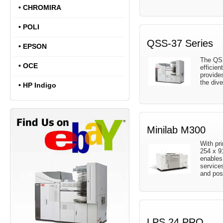
•
CHROMIRA
•
POLI
QSS-37 Series
•
EPSON
The QSS
•
OCE
efficien
provides
the div
•
HP Indigo
Minilab M300
With pri
254 x 9
enables 
service
and pos
LPS 24 PRO