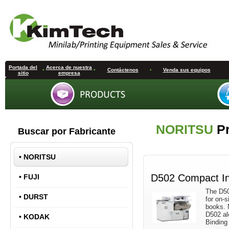
Portada del
Acerca de nuestra
•
•
Contáctenos
•
Venda sus equipos
sitio
empresa
NORITSU
Pr
Buscar por Fabricante
•
NORITSU
D502 Compact Ink
•
FUJI
The D50
•
DURST
for on-s
books. N
D502 al
•
KODAK
Binding